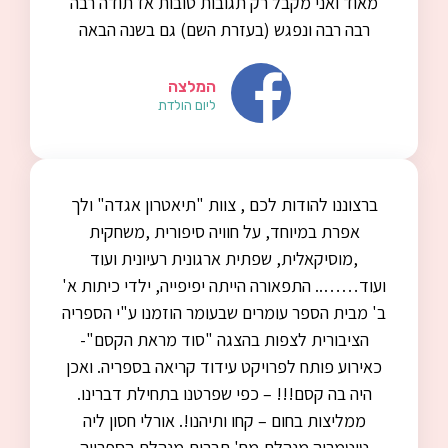
מאוד ואני מקבל רק תגובות טובות אז תודה רבה
רבה רבה ונפגש (בעזרת השם) גם בשנה הבאה
המלצה
ליום הולדת
ברצוננו להודות לכם , צוות "תיאטרון אגדה" ולך
אפרת במיוחד, על חוויה סיפורית ,משחקית
,מוסיקאלית, שפתית ארגונית רעיונית ועוד
ועוד…….. התפאורה הייתה יפיפייה, ילדי כיתות א'
ב' מבית הספר עומרים שבעומר הוזמנו ע"י הספריה
הציבורית לצפות בהצגה "סוד מראת הקסם"-
כאירוע פותח לפרויקט עידוד קריאה בספריה. ואכן
היה בה קסם!!! – כפי שפרטנו בתחילת דברינו.
ממליצות בחום – קחו ותיהנו!. אורלי חסון ליה
טיטמריה מנהלת מח' תרבות מנהלת הספרייה