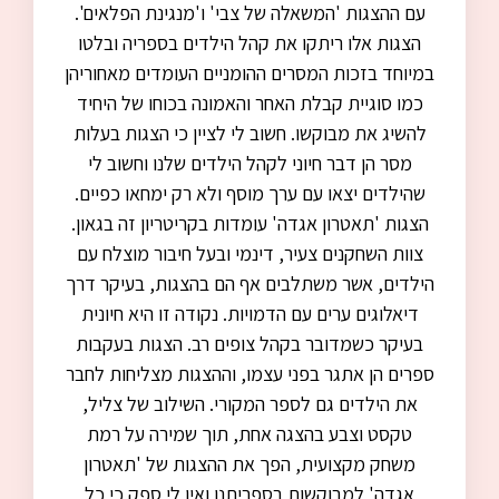
עם ההצגות 'המשאלה של צבי' ו'מנגינת הפלאים'.
הצגות אלו ריתקו את קהל הילדים בספריה ובלטו
במיוחד בזכות המסרים ההומניים העומדים מאחוריהן
כמו סוגיית קבלת האחר והאמונה בכוחו של היחיד
להשיג את מבוקשו. חשוב לי לציין כי הצגות בעלות
מסר הן דבר חיוני לקהל הילדים שלנו וחשוב לי
שהילדים יצאו עם ערך מוסף ולא רק ימחאו כפיים.
הצגות 'תאטרון אגדה' עומדות בקריטריון זה בגאון.
צוות השחקנים צעיר, דינמי ובעל חיבור מוצלח עם
הילדים, אשר משתלבים אף הם בהצגות, בעיקר דרך
דיאלוגים ערים עם הדמויות. נקודה זו היא חיונית
בעיקר כשמדובר בקהל צופים רב. הצגות בעקבות
ספרים הן אתגר בפני עצמו, וההצגות מצליחות לחבר
את הילדים גם לספר המקורי. השילוב של צליל,
טקסט וצבע בהצגה אחת, תוך שמירה על רמת
משחק מקצועית, הפך את ההצגות של 'תאטרון
אגדה' למבוקשות בספריתנו ואין לי ספק כי כל