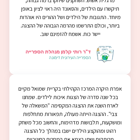
מרגלית אשוש. השחקנים שיחקו ברמה גבוהה,
תיקשרו עם הילדים, והסאונד היה ראוי לציון באופן
מיוחד. התגובות של הילדים ושל ההורים היו אוהדות
ביותר, וכולם התרשמו מהרמה הגבוהה של ההצגה.
יישר כוח. אשמח להזמינם שוב.
ד"ר רותי קלמן מנהלת הספרייה
הספרייה העירונית דימונה
אפרת היקרה המרכז הקהילתי בקריית שמואל מקיים
בכל שנה סדרה של הצגות איכות לילדים. שמחנו
לארח השנה את ההצגה המקסימה "המשאלה של
צבי". ההצגה הייתה מעולה, תפאורות מתחלפות
ומושקעות, תלבושות מדהימות, והחשוב מכל משחק
רהוט ומהוקצע הילדים ישבו במהלך כל ההצגה
מרותקים ושתו בצמא את המסרים החינוכיים