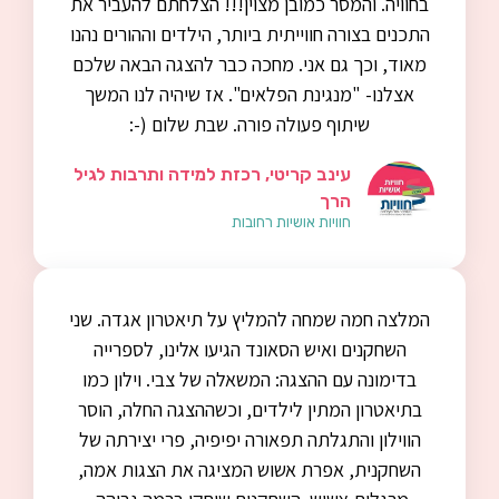
בחוויה. והמסר כמובן מצוין!!! הצלחתם להעביר את
התכנים בצורה חווייתית ביותר, הילדים וההורים נהנו
מאוד, וכך גם אני. מחכה כבר להצגה הבאה שלכם
אצלנו- "מנגינת הפלאים". אז שיהיה לנו המשך
שיתוף פעולה פורה. שבת שלום (-:
עינב קריטי, רכזת למידה ותרבות לגיל
הרך
חוויות אושיות רחובות
המלצה חמה שמחה להמליץ על תיאטרון אגדה. שני
השחקנים ואיש הסאונד הגיעו אלינו, לספרייה
בדימונה עם ההצגה: המשאלה של צבי. וילון כמו
בתיאטרון המתין לילדים, וכשההצגה החלה, הוסר
הווילון והתגלתה תפאורה יפיפיה, פרי יצירתה של
השחקנית, אפרת אשוש המציגה את הצגות אמה,